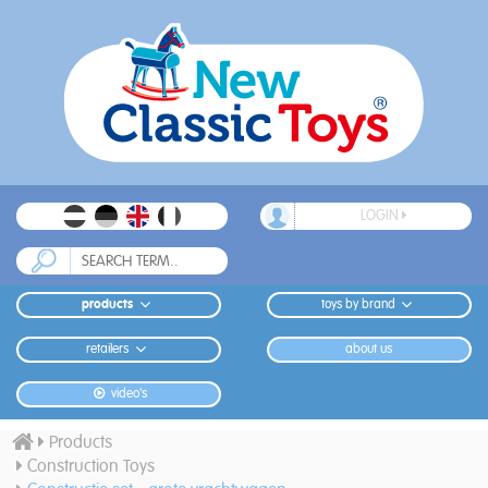
LOGIN
products
toys by brand
retailers
about us
video's
Products
Construction Toys