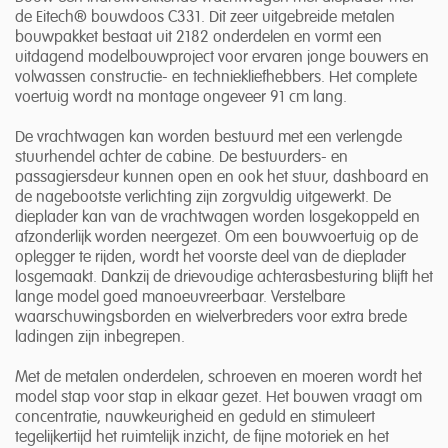
de Eitech® bouwdoos C331. Dit zeer uitgebreide metalen
bouwpakket bestaat uit 2182 onderdelen en vormt een
uitdagend modelbouwproject voor ervaren jonge bouwers en
volwassen constructie- en techniekliefhebbers. Het complete
voertuig wordt na montage ongeveer 91 cm lang.
De vrachtwagen kan worden bestuurd met een verlengde
stuurhendel achter de cabine. De bestuurders- en
passagiersdeur kunnen open en ook het stuur, dashboard en
de nagebootste verlichting zijn zorgvuldig uitgewerkt. De
dieplader kan van de vrachtwagen worden losgekoppeld en
afzonderlijk worden neergezet. Om een bouwvoertuig op de
oplegger te rijden, wordt het voorste deel van de dieplader
losgemaakt. Dankzij de drievoudige achterasbesturing blijft het
lange model goed manoeuvreerbaar. Verstelbare
waarschuwingsborden en wielverbreders voor extra brede
ladingen zijn inbegrepen.
Met de metalen onderdelen, schroeven en moeren wordt het
model stap voor stap in elkaar gezet. Het bouwen vraagt om
concentratie, nauwkeurigheid en geduld en stimuleert
tegelijkertijd het ruimtelijk inzicht, de fijne motoriek en het